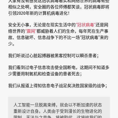
大家有没有感觉这冠状病毒着实和网络世界的病毒有些
相似之处啊，安全圈的各位师傅都笑谈，冠状病毒即将
引领2020年新的计算机病毒进化！
安全无小事，无论是在现实生活中的
“冠状病毒”
还是网
络世界的
“震网”
都威胁着人们的生命，每年死在生产事
故、信息破坏、信息战争下的不比一场“冠状病毒”来的
少。
我们听说过心脏起搏器被黑客控制可以瞬杀患者；
我们看到过电子信息攻击使全国断电，这期间不知道多
少需要用制氧机和检查设备的患者死去；
我们从报道上得知信息电子战足矣决胜国家级的战争；
人工智能一旦脱离束缚，就会以不断加速的状态
重新设计自身。人类由于受到漫长的生物进化的
限制，无法与之竞争，将被取代，这将给我们的